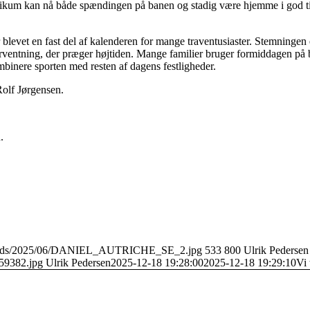
ikum kan nå både spændingen på banen og stadig være hjemme i god tid 
evet en fast del af kalenderen for mange traventusiaster. Stemningen e
rventning, der præger højtiden. Mange familier bruger formiddagen på 
kombinere sporten med resten af dagens festligheder.
Rolf Jørgensen.
.
/uploads/2025/06/DANIEL_AUTRICHE_SE_2.jpg
533
800
Ulrik Pedersen
59382.jpg
Ulrik Pedersen
2025-12-18 19:28:00
2025-12-18 19:29:10
Vi 