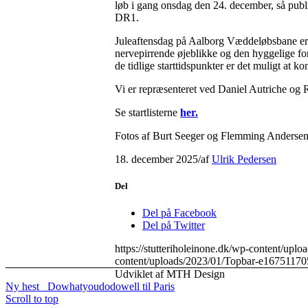
løb i gang onsdag den 24. december, så publ
DR1.
Juleaftensdag på Aalborg Væddeløbsbane er bl
nervepirrende øjeblikke og den hyggelige fo
de tidlige starttidspunkter er det muligt at 
Vi er repræsenteret ved Daniel Autriche og 
Se startlisterne
her.
Fotos af Burt Seeger og Flemming Andersen
18. december 2025
/
af
Ulrik Pedersen
Del
Del på Facebook
Del på Twitter
https://stutteriholeinone.dk/wp-content
content/uploads/2023/01/Topbar-e16751170
Udviklet af MTH Design
Ny hest
Dowhatyoudodowell til Paris
Scroll to top