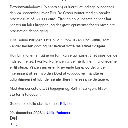
Dowhatyoudodowell (Maharajah) er klar til at indtage Vincennes
den 24. december, hvor Prix De Craon venter med en samlet
præmiesum på 68.000 euro. Efter en solid indsats senest har
hesten nu løb i kroppen, og det giver optimisme for en stærkere
præstation denne gang.
Erik Bondo har igen sat sin lid til topkusken Eric Raffin, som
kender hesten godt og har leveret flotte resultater tidligere.
Kombinationen af rutine og formkurve gør parret til et spændende
indslag i feltet, hvor konkurrencen bliver hård, men mulighederne
er til stede. Vincennes er en krævende bane, og det bliver
interessant at se, hvordan Dowhatyoudodowell håndterer
udfordringen i et løb, der samler flere interessante deltagere.
Med den seneste start i bagagen og Raffin i sulkyen, bliver
starten interessant.
Se den officielle startliste her:
Klik her.
22. december 2025
/
af
Ulrik Pedersen
Del