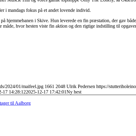
r i mandags fokus på et andet lovende individ.
 på hjemmebanen i Skive. Hun leverede en fin præstation, der gav både 
 måde, hvor hesten viste fin aktion og den rigtige indstilling til opgave
ads/2024/01/maifeel.jpg
1661
2048
Ulrik Pedersen
https://stutterihole
2-17 14:28:12
2025-12-17 17:42:01
Ny hest
tager til Aalborg