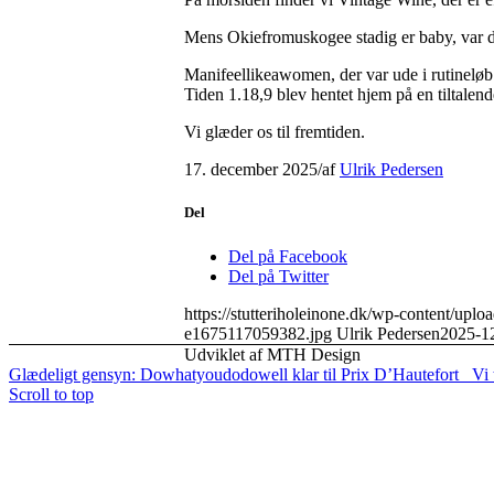
Mens Okiefromuskogee stadig er baby, var de
Manifeellikeawomen, der var ude i rutineløb
Tiden 1.18,9 blev hentet hjem på en tiltalende
Vi glæder os til fremtiden.
17. december 2025
/
af
Ulrik Pedersen
Del
Del på Facebook
Del på Twitter
https://stutteriholeinone.dk/wp-content/uplo
e1675117059382.jpg
Ulrik Pedersen
2025-1
Udviklet af MTH Design
Glædeligt gensyn: Dowhatyoudodowell klar til Prix D’Hautefort
Vi 
Scroll to top