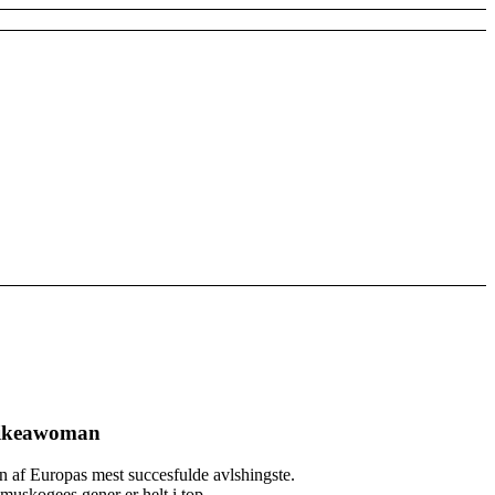
llikeawoman
n af Europas mest succesfulde avlshingste.
muskogees gener er helt i top.