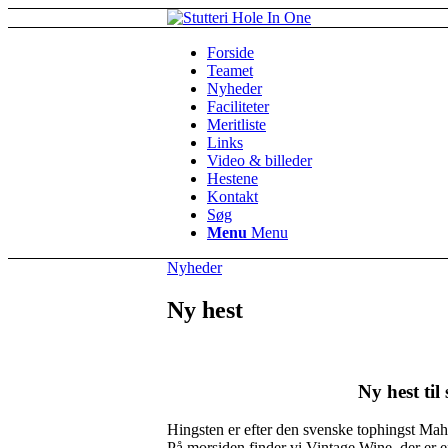
Forside
Teamet
Nyheder
Faciliteter
Meritliste
Links
Video & billeder
Hestene
Kontakt
Søg
Menu
Menu
Nyheder
Ny hest
Ny hest ti
Hingsten er efter den svenske tophingst Mah
På morsiden finder vi Vintage Wine, der er 