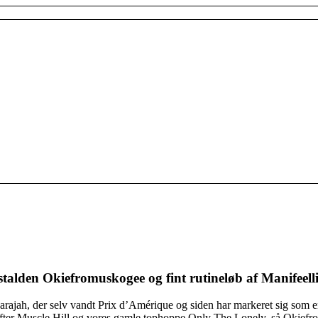
l stalden Okiefromuskogee og fint rutineløb af Manifee
arajah, der selv vandt Prix d’Amérique og siden har markeret sig som e
efter Muscle Hill og vores gamle tophoppe Only The Lonely, så Okiefro