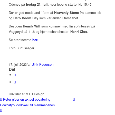
Odense på
fredag 21. juli,
hvor løbene starter kl. 15.45.
Der er god modstand i form af
Heavenly Stone
fra samme løb
og
Hero Boom Bay
som var anden i trøstløbet.
Desuden
Henrik Will
som kommer med fin sprintersejr på
Vaggeryd på 11,8 og hjemmebanehesten
Henri Cloc
.
Se startlisterne
her.
Foto Burt Seeger
17. juli 2023
/
af
Ulrik Pedersen
Del
Udviklet af MTH Design
Peter giver en aktuel opdatering
Dowhatyoudodowell til hjemmebanen