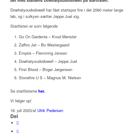
det med staldens Dowhatyoudodowell på startlisten.
Dowhatyoudodowell har fået startspor fire i det 2060 meter lange
løb, og i sulkyen sætter Jeppe Juel sig.
Startlisten er som følgende
Go On Gardenia – Knud Mønster
Zaffiro Jet – Bo Westergaard
Empire – Flemming Jensen
Dowhatyoudodowell – Jeppe Juel
First Blood – Birger Jørgensen
Stonefire U S – Magnus M. Nielsen
Se startlisterne
her.
Vi følger op!
18. juli 2023
/
af
Ulrik Pedersen
Del