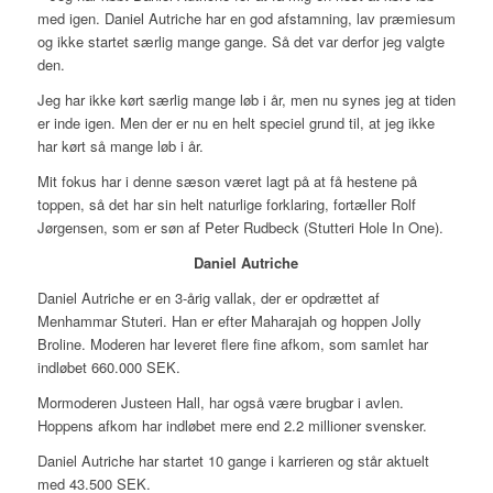
med igen. Daniel Autriche har en god afstamning, lav præmiesum
og ikke startet særlig mange gange. Så det var derfor jeg valgte
den.
Jeg har ikke kørt særlig mange løb i år, men nu synes jeg at tiden
er inde igen. Men der er nu en helt speciel grund til, at jeg ikke
har kørt så mange løb i år.
Mit fokus har i denne sæson været lagt på at få hestene på
toppen, så det har sin helt naturlige forklaring, fortæller Rolf
Jørgensen, som er søn af Peter Rudbeck (Stutteri Hole In One).
Daniel Autriche
Daniel Autriche er en 3-årig vallak, der er opdrættet af
Menhammar Stuteri. Han er efter Maharajah og hoppen Jolly
Broline. Moderen har leveret flere fine afkom, som samlet har
indløbet 660.000 SEK.
Mormoderen Justeen Hall, har også være brugbar i avlen.
Hoppens afkom har indløbet mere end 2.2 millioner svensker.
Daniel Autriche har startet 10 gange i karrieren og står aktuelt
med 43.500 SEK.