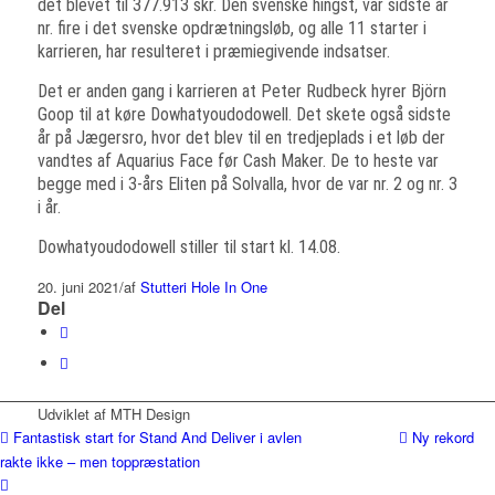
det blevet til 377.913 skr. Den svenske hingst, var sidste år
nr. fire i det svenske opdrætningsløb, og alle 11 starter i
karrieren, har resulteret i præmiegivende indsatser.
Det er anden gang i karrieren at Peter Rudbeck hyrer Björn
Goop til at køre Dowhatyoudodowell. Det skete også sidste
år på Jægersro, hvor det blev til en tredjeplads i et løb der
vandtes af Aquarius Face før Cash Maker. De to heste var
begge med i 3-års Eliten på Solvalla, hvor de var nr. 2 og nr. 3
i år.
Dowhatyoudodowell stiller til start kl. 14.08.
20. juni 2021
/
af
Stutteri Hole In One
Del
Udviklet af MTH Design
Fantastisk start for Stand And Deliver i avlen
Ny rekord
rakte ikke – men toppræstation