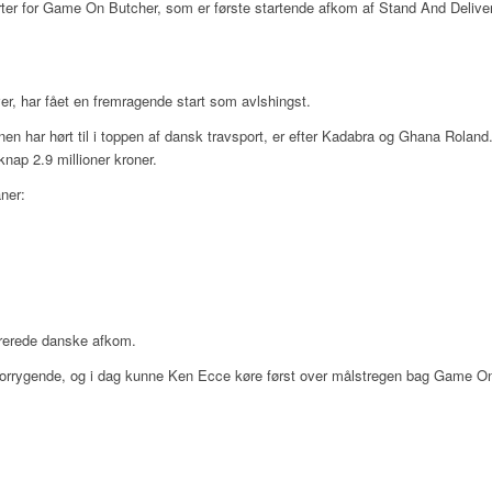
starter for Game On Butcher, som er første startende afkom af Stand And Deliv
er, har fået en fremragende start som avlshingst.
n har hørt til i toppen af dansk travsport, er efter Kadabra og Ghana Roland. 
knap 2.9 millioner kroner.
ner:
strerede danske afkom.
t forrygende, og i dag kunne Ken Ecce køre først over målstregen bag Game On