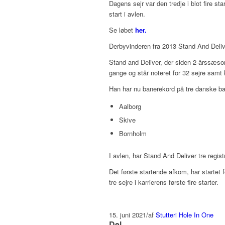
Dagens sejr var den tredje i blot fire 
start i avlen.
Se løbet
her.
Derbyvinderen fra 2013 Stand And Deliv
Stand and Deliver, der siden 2-årssæsone
gange og står noteret for 32 sejre samt 
Han har nu banerekord på tre danske ba
Aalborg
Skive
Bornholm
I avlen, har Stand And Deliver tre regi
Det første startende afkom, har starte
tre sejre i karrierens første fire starter.
15. juni 2021
/
af
Stutteri Hole In One
Del