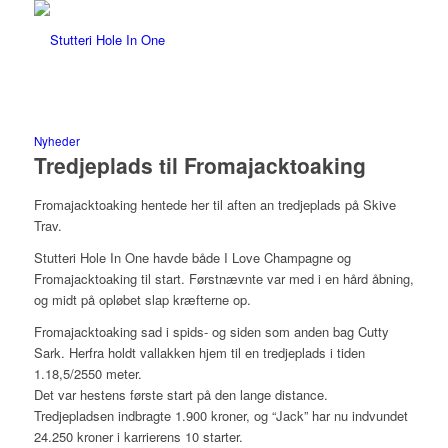
Nyheder
Tredjeplads til Fromajacktoaking
Fromajacktoaking hentede her til aften an tredjeplads på Skive
Trav.
Stutteri Hole In One havde både I Love Champagne og
Fromajacktoaking til start. Førstnævnte var med i en hård åbning,
og midt på opløbet slap kræfterne op.
Fromajacktoaking sad i spids- og siden som anden bag Cutty
Sark. Herfra holdt vallakken hjem til en tredjeplads i tiden
1.18,5/2550 meter.
Det var hestens første start på den lange distance.
Tredjepladsen indbragte 1.900 kroner, og “Jack” har nu indvundet
24.250 kroner i karrierens 10 starter.