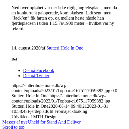
Ned over opløbet var der ikke rigtig angrebsplads, men da
en konkurrent galoperede, kom pladsen. Lidt sent, men
“Jack’en” fik farten op, og mellem heste nåede han
fjerdepladsen i tiden 1.15,7a/1900 meter – hvilket var ny
rekord.
14. august 2020
/
af
Stutteri Hole In One
Del
Del på Facebook
Del på Twitter
https://stutteriholeinone.dk/wp-
content/uploads/2023/01/Topbar-e1675117059382.jpg
0
0
Stutteri Hole In One
https://stutteriholeinone.dk/wp-
content/uploads/2023/01/Topbar-e1675117059382.jpg
Stutteri Hole In One
2020-08-14 09:40:21
2023-01-31
10:58:48
Fjerdeplads til Fromajacktoaking
Udviklet af MTH Design
Masser af nyt
Uheld for Stand And Deliver
Scroll to top