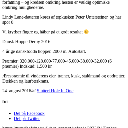
forfatning – og kredsen omkring hesten er vældig optimiske
omkring mulighederne.
Lindy Lane-datteren køres af topkusken Peter Untersteiner, og har
spor 8.
Vi krydser fingre og håber på et godt resultat
Dansk Hoppe Derby 2016
4-årige danskfödda hopper. 2000 m. Autostart.
Præmier: 320.000-128.000-77.000-45.000-38.000-32.000 (6
præmier) Indskud: 1.500 kr.
Ærespræmie til vinderens ejer, træner, kusk, staldmand og opdrætter.
Dækken og laurbærkrans.
24. august 2016
/
af
Stutteri Hole In One
Del
Del på Facebook
Del på Twitter