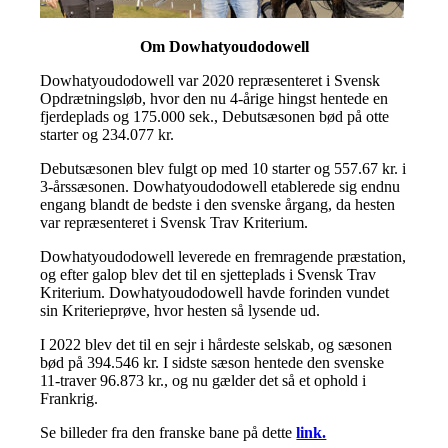
Om Dowhatyoudodowell
Dowhatyoudodowell var 2020 repræsenteret i Svensk
Opdrætningsløb, hvor den nu 4-årige hingst hentede en
fjerdeplads og 175.000 sek., Debutsæsonen bød på otte
starter og 234.077 kr.
Debutsæsonen blev fulgt op med 10 starter og 557.67 kr. i
3-årssæsonen. Dowhatyoudodowell etablerede sig endnu
engang blandt de bedste i den svenske årgang, da hesten
var repræsenteret i Svensk Trav Kriterium.
Dowhatyoudodowell leverede en fremragende præstation,
og efter galop blev det til en sjetteplads i Svensk Trav
Kriterium. Dowhatyoudodowell havde forinden vundet
sin Kriterieprøve, hvor hesten så lysende ud.
I 2022 blev det til en sejr i hårdeste selskab, og sæsonen
bød på 394.546 kr. I sidste sæson hentede den svenske
11-traver 96.873 kr., og nu gælder det så et ophold i
Frankrig.
Se billeder fra den franske bane på dette
link.