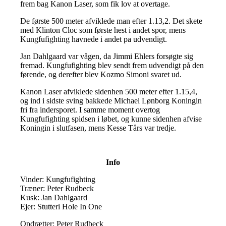
frem bag Kanon Laser, som fik lov at overtage.
De første 500 meter afviklede man efter 1.13,2. Det skete
med Klinton Cloc som første hest i andet spor, mens
Kungfufighting havnede i andet pa udvendigt.
Jan Dahlgaard var vågen, da Jimmi Ehlers forsøgte sig
fremad. Kungfufighting blev sendt frem udvendigt på den
førende, og derefter blev Kozmo Simoni svaret ud.
Kanon Laser afviklede sidenhen 500 meter efter 1.15,4,
og ind i sidste sving bakkede Michael Lønborg Koningin
fri fra indersporet. I samme moment overtog
Kungfufighting spidsen i løbet, og kunne sidenhen afvise
Koningin i slutfasen, mens Kesse Tårs var tredje.
Info
Vinder: Kungfufighting
Træner: Peter Rudbeck
Kusk: Jan Dahlgaard
Ejer: Stutteri Hole In One
Opdrætter: Peter Rudbeck