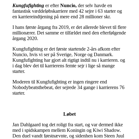
Kungfufighting
er efter
Nuncio,
der selv havde en
fantastisk væddeløbskarriere med 42 sejre i 63 starter og
en karriereindtjening på mere end 28 millioner skr.
I hans første årgang fra 2019, er det allerede blevet til flere
millionærer. Det samme er tilfældet med den efterfølgende
årgang 2020.
Kungfufighting er det første startende 2-års afkom efter
Nuncio, hvis vi ser på Sverige, Norge og Danmark.
Kungfufighting har gjort alt rigtigt indtil nu i karrieren. og
i dag blev det til karrierens femte sejr i lige så mange
starter.
Moderen til Kungfufighting er ingen ringere end
Nobodybeatsthebeat, der sejrede 34 gange i karrierens 76
starter.
Løbet
Jan Dahlgaard tog det roligt fra start, og var dermed ikke
med i spidskampen mellem Koningin og Kiwi Shadow.
Den duel vandt førstnævnte, og sidenhen kom Steen Juul