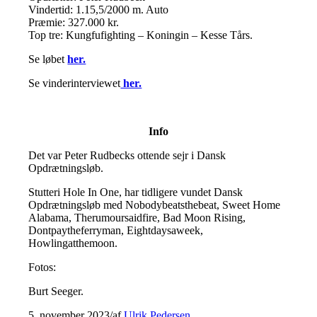
Vindertid: 1.15,5/2000 m. Auto
Præmie: 327.000 kr.
Top tre: Kungfufighting – Koningin – Kesse Tårs.
Se løbet
her.
Se vinderinterviewet
her.
Info
Det var Peter Rudbecks ottende sejr i Dansk
Opdrætningsløb.
Stutteri Hole In One, har tidligere vundet Dansk
Opdrætningsløb med Nobodybeatsthebeat, Sweet Home
Alabama, Therumoursaidfire, Bad Moon Rising,
Dontpaytheferryman, Eightdaysaweek,
Howlingatthemoon.
Fotos:
Burt Seeger.
5. november 2023
/
af
Ulrik Pedersen