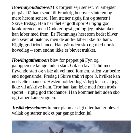
Dowhatyoudodowell
fik fortjent sejr senest. Vi arbejder
pt. på at få ham sendt til Frankrig henover vinteren og
mere herom senere. Han træner rigtig fint og starter i
Skive fredag. Han har fået et godt spor 9 i rigtig god
konkurrence, men Dodo er også god og jeg mistænker
han løber med frem. Er Flemmings hest som bedst bliver
den svær at matche, men de andre løber ikke fra ham.
Rigtig god triochance. Han går uden sko og med norsk
hovedlag – som endnu ikke er blevet trukket.
Howlingatthemoon
blev for peppet på Fyn og
galopperede længe inden start. Gik en lav 11. tid med
flyvende start og viste alt vel med formen, stilen var bedre
end nogensinde. Fredag i Skive trak vi spor 8, hvilket kan
nedsætte chancen. Hesten holder dog så høj klasse at jeg
ikke vil afskrive ham. Tror han kan løbe med frem trods
sporet – rigtig god triochance. Han kommer helt uden sko
og i amerikanervognen.
Justlikejessejames
træner planmæssigt efter han er blevet
vallak og starter nok et par gange inden jul.