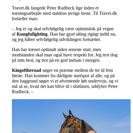
Travet.dk fangede Peter Rudbeck lige inden et
træningsarbejde med staldens øvrige heste. Til Travet.dk
fortæller man:
– Jeg er og skal selvfølgelig være optimistisk på vegne
af
Kungfufighting
. Han har gjort alting rigtigt indtil nu,
og jeg håber selvfølgelig udviklingen fortsætter.
Han har trænet optimalt siden seneste start, men
modstanden skal man også have respekt for. Jeg tror dog
på min hest, og tror på en god indsats i morgen.
Kingoftheroad
søger en præmie mellem de tre til fem
første. Han kommer fra dårligste startspor af alle, og på
den baggrund søger vi et afventende løb undervejs, og vi
må så se, hvad det kan blive til i slutfasen, uddyber Peter
Rudbeck. –