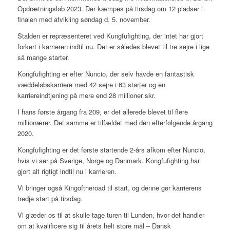
Opdrætningsløb 2023. Der kæmpes på tirsdag om 12 pladser i
finalen med afvikling søndag d. 5. november.
Stalden er repræsenteret ved Kungfufighting, der intet har gjort
forkert i karrieren indtil nu. Det er således blevet til tre sejre i lige
så mange starter.
Kongfufighting er efter Nuncio, der selv havde en fantastisk
væddeløbskarriere med 42 sejre i 63 starter og en
karriereindtjening på mere end 28 millioner skr.
I hans første årgang fra 209, er det allerede blevet til flere
millionærer. Det samme er tilfældet med den efterfølgende årgang
2020.
Kongfufighting er det første startende 2-års afkom efter Nuncio,
hvis vi ser på Sverige, Norge og Danmark. Kongfufighting har
gjort alt rigtigt indtil nu i karrieren.
Vi bringer også Kingoftheroad til start, og denne gør karrierens
tredje start på tirsdag.
Vi glæder os til at skulle tage turen til Lunden, hvor det handler
om at kvalificere sig til årets helt store mål – Dansk