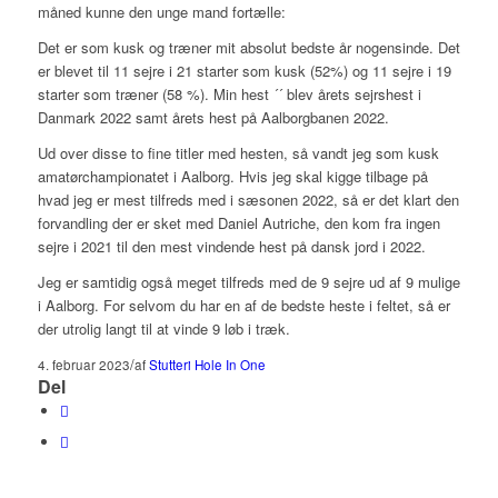
måned kunne den unge mand fortælle:
Det er som kusk og træner mit absolut bedste år nogensinde. Det
er blevet til 11 sejre i 21 starter som kusk (52%) og 11 sejre i 19
starter som træner (58 %). Min hest ´´ blev årets sejrshest i
Danmark 2022 samt årets hest på Aalborgbanen 2022.
Ud over disse to fine titler med hesten, så vandt jeg som kusk
amatørchampionatet i Aalborg. Hvis jeg skal kigge tilbage på
hvad jeg er mest tilfreds med i sæsonen 2022, så er det klart den
forvandling der er sket med Daniel Autriche, den kom fra ingen
sejre i 2021 til den mest vindende hest på dansk jord i 2022.
Jeg er samtidig også meget tilfreds med de 9 sejre ud af 9 mulige
i Aalborg. For selvom du har en af de bedste heste i feltet, så er
der utrolig langt til at vinde 9 løb i træk.
/
4. februar 2023
af
Stutteri Hole In One
Del