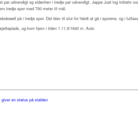
 par udvendigt og sidenhen i tredje par udvendigt. Jeppe Juel tog initiativ s
m tredje spor med 700 meter til mål.
owell på i tredje spor. Det blev til slut for hårdt at gå i sporene, og i lutfa
jetteplads, og kom hjem i tiden 1.11,5/1640 m. Auto
giver en status på stalden