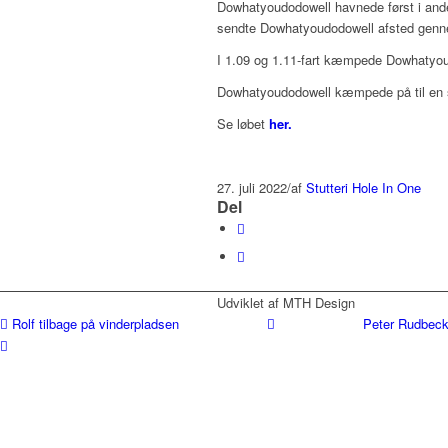
Dowhatyoudodowell havnede først i andet
sendte Dowhatyoudodowell afsted genne
I 1.09 og 1.11-fart kæmpede Dowhatyoudod
Dowhatyoudodowell kæmpede på til en s
Se løbet
her.
27. juli 2022
/
af
Stutteri Hole In One
Del
Udviklet af MTH Design
Rolf tilbage på vinderpladsen
Peter Rudbeck 