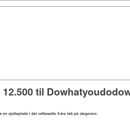
g 12.500 til Dowhatyoudodow
n sjetteplads i det velbesatte 4-års løb på Jægersro.