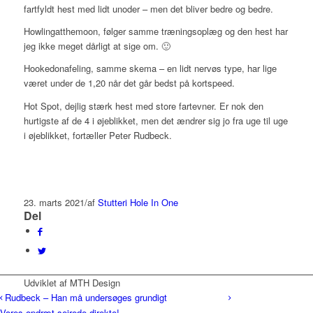
fartfyldt hest med lidt unoder – men det bliver bedre og bedre.
Howlingatthemoon, følger samme træningsoplæg og den hest har
jeg ikke meget dårligt at sige om. 🙂
Hookedonafeling, samme skema – en lidt nervøs type, har lige
været under de 1,20 når det går bedst på kortspeed.
Hot Spot, dejlig stærk hest med store fartevner. Er nok den
hurtigste af de 4 i øjeblikket, men det ændrer sig jo fra uge til uge
i øjeblikket, fortæller Peter Rudbeck.
23. marts 2021
/
af
Stutteri Hole In One
Del
Udviklet af MTH Design
Rudbeck – Han må undersøges grundigt
Vores opdræt sejrede direkte!