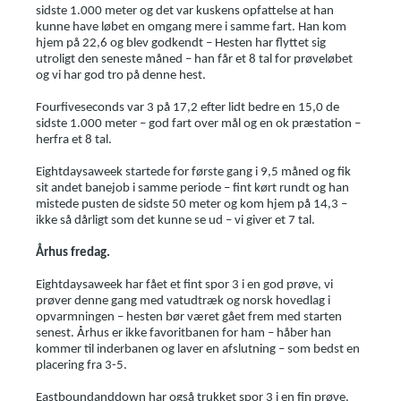
sidste 1.000 meter og det var kuskens opfattelse at han
kunne have løbet en omgang mere i samme fart. Han kom
hjem på 22,6 og blev godkendt – Hesten har flyttet sig
utroligt den seneste måned – han får et 8 tal for prøveløbet
og vi har god tro på denne hest.
Fourfiveseconds var 3 på 17,2 efter lidt bedre en 15,0 de
sidste 1.000 meter – god fart over mål og en ok præstation –
herfra et 8 tal.
Eightdaysaweek startede for første gang i 9,5 måned og fik
sit andet banejob i samme periode – fint kørt rundt og han
mistede pusten de sidste 50 meter og kom hjem på 14,3 –
ikke så dårligt som det kunne se ud – vi giver et 7 tal.
Århus fredag.
Eightdaysaweek har fået et fint spor 3 i en god prøve, vi
prøver denne gang med vatudtræk og norsk hovedlag i
opvarmningen – hesten bør været gået frem med starten
senest. Århus er ikke favoritbanen for ham – håber han
kommer til inderbanen og laver en afslutning – som bedst en
placering fra 3-5.
Eastboundanddown har også trukket spor 3 i en fin prøve.