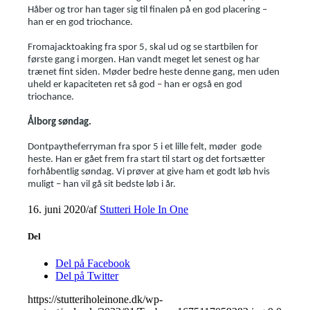
Håber og tror han tager sig til finalen på en god placering –
han er en god triochance.
Fromajacktoaking fra spor 5, skal ud og se startbilen for
første gang i morgen. Han vandt meget let senest og har
trænet fint siden. Møder bedre heste denne gang, men uden
uheld er kapaciteten ret så god – han er også en god
triochance.
Ålborg søndag.
Dontpaytheferryman fra spor 5 i et lille felt, møder gode
heste. Han er gået frem fra start til start og det fortsætter
forhåbentlig søndag. Vi prøver at give ham et godt løb hvis
muligt – han vil gå sit bedste løb i år.
16. juni 2020
/
af
Stutteri Hole In One
Del
Del på Facebook
Del på Twitter
https://stutteriholeinone.dk/wp-