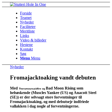
Forside
Teamet
Nyheder
Faciliteter
Meritliste
Links
Video & billeder
Hestene
Kontakt
Søg
Menu
Menu
Nyheder
Fromajacktoaking vandt debuten
Med
Bad Moon Rising som
Therumoursaidfire og
helsøskende (Muscles Yankee (US) og Anacott Steel
(SE)) er der selvsagt store forventninger til
Fromajacktoaking, og med debutsejr indfriede
vallakken i dag nogle af forventningerne.