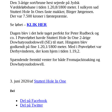
Den 3-årige sort/brune hest sejrede på Jydsk
Væddeløbsbane i tiden 1.20,8/1800 meter. I sulkyen sad
Stutteri Hole In Ones faste makker, Birger Jørgensen.
Der var 7.500 kroner i førstepræmie.
Se løbet –
KLIK HER
Dagen blev i det hele taget perfekt for Peter Rudbeck og
co. I Prøveløbet havde Stutteri Hole In One 2-årige
Dowhatyoudodowell (SE) til start. Hingsten blev
godkendt på fine 1.20,1/1800 meter. Med i Prøveløbet var
Derbyvinderen, der kom hjem i tiden 1.19,2.
Spændende fremtid venter for både Fromajacktoaking og
Dowhatyoudodowell.
3. juni 2020
/
af
Stutteri Hole In One
Del
Del på Facebook
Del på Twitter