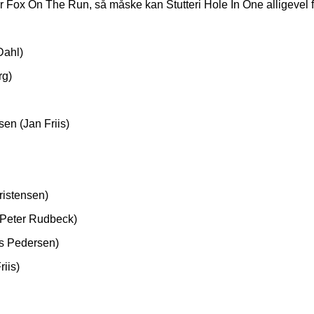
r Fox On The Run, så måske kan Stutteri Hole In One alligevel 
Dahl)
rg)
en (Jan Friis)
hristensen)
(Peter Rudbeck)
s Pedersen)
iis)