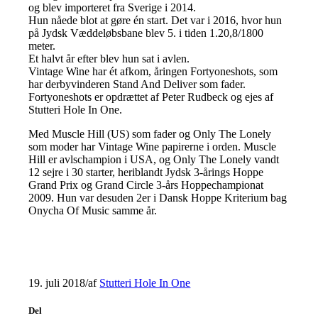
og blev importeret fra Sverige i 2014.
Hun nåede blot at gøre én start. Det var i 2016, hvor hun
på Jydsk Væddeløbsbane blev 5. i tiden 1.20,8/1800
meter.
Et halvt år efter blev hun sat i avlen.
Vintage Wine har ét afkom, åringen Fortyoneshots, som
har derbyvinderen Stand And Deliver som fader.
Fortyoneshots er opdrættet af Peter Rudbeck og ejes af
Stutteri Hole In One.
Med Muscle Hill (US) som fader og Only The Lonely
som moder har Vintage Wine papirerne i orden. Muscle
Hill er avlschampion i USA, og Only The Lonely vandt
12 sejre i 30 starter, heriblandt Jydsk 3-årings Hoppe
Grand Prix og Grand Circle 3-års Hoppechampionat
2009. Hun var desuden 2er i Dansk Hoppe Kriterium bag
Onycha Of Music samme år.
19. juli 2018
/
af
Stutteri Hole In One
Del