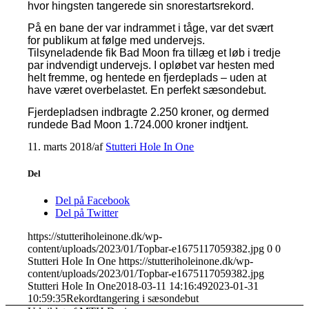
hvor hingsten tangerede sin snorestartsrekord.
På en bane der var indrammet i tåge, var det svært
for publikum at følge med undervejs.
Tilsyneladende fik Bad Moon fra tillæg et løb i tredje
par indvendigt undervejs. I opløbet var hesten med
helt fremme, og hentede en fjerdeplads – uden at
have været overbelastet. En perfekt sæsondebut.
Fjerdepladsen indbragte 2.250 kroner, og dermed
rundede Bad Moon 1.724.000 kroner indtjent.
11. marts 2018
/
af
Stutteri Hole In One
Del
Del på Facebook
Del på Twitter
https://stutteriholeinone.dk/wp-
content/uploads/2023/01/Topbar-e1675117059382.jpg
0
0
Stutteri Hole In One
https://stutteriholeinone.dk/wp-
content/uploads/2023/01/Topbar-e1675117059382.jpg
Stutteri Hole In One
2018-03-11 14:16:49
2023-01-31
10:59:35
Rekordtangering i sæsondebut