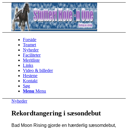
Forside
Teamet
Nyheder
Faciliteter
Meritliste
Links
Video & billeder
Hestene
Kontakt
Søg
Menu
Menu
Nyheder
Rekordtangering i sæsondebut
Bad Moon Rising gjorde en hærderlig sæsomdebut,