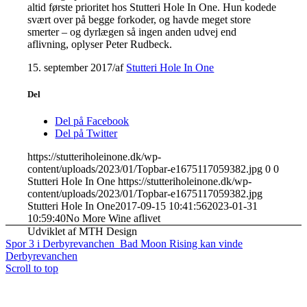
altid første prioritet hos Stutteri Hole In One. Hun kodede
svært over på begge forkoder, og havde meget store
smerter – og dyrlægen så ingen anden udvej end
aflivning, oplyser Peter Rudbeck.
15. september 2017
/
af
Stutteri Hole In One
Del
Del på Facebook
Del på Twitter
https://stutteriholeinone.dk/wp-
content/uploads/2023/01/Topbar-e1675117059382.jpg
0
0
Stutteri Hole In One
https://stutteriholeinone.dk/wp-
content/uploads/2023/01/Topbar-e1675117059382.jpg
Stutteri Hole In One
2017-09-15 10:41:56
2023-01-31
10:59:40
No More Wine aflivet
Udviklet af MTH Design
Spor 3 i Derbyrevanchen
Bad Moon Rising kan vinde
Derbyrevanchen
Scroll to top