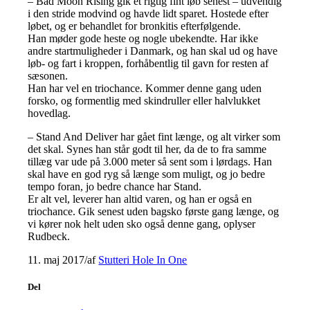
– Bad Moon Rising gik et rigtig fint løb senest – udvendig
i den stride modvind og havde lidt sparet. Hostede efter
løbet, og er behandlet for bronkitis efterfølgende.
Han møder gode heste og nogle ubekendte. Har ikke
andre startmuligheder i Danmark, og han skal ud og have
løb- og fart i kroppen, forhåbentlig til gavn for resten af
sæsonen.
Han har vel en triochance. Kommer denne gang uden
forsko, og formentlig med skindruller eller halvlukket
hovedlag.
– Stand And Deliver har gået fint længe, og alt virker som
det skal. Synes han står godt til her, da de to fra samme
tillæg var ude på 3.000 meter så sent som i lørdags. Han
skal have en god ryg så længe som muligt, og jo bedre
tempo foran, jo bedre chance har Stand.
Er alt vel, leverer han altid varen, og han er også en
triochance. Gik senest uden bagsko første gang længe, og
vi kører nok helt uden sko også denne gang, oplyser
Rudbeck.
11. maj 2017
/
af
Stutteri Hole In One
Del