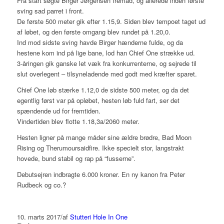
Fra start søgte Birger Jørgensen fremad, og allerede inden første
sving sad parret i front.
De første 500 meter gik efter 1.15,9. Siden blev tempoet taget ud
af løbet, og den første omgang blev rundet på 1.20,0.
Ind mod sidste sving havde Birger hænderne fulde, og da
hestene kom ind på lige bane, lod han Chief One strække ud.
3-åringen gik ganske let væk fra konkurrenterne, og sejrede til
slut overlegent – tilsyneladende med godt med kræfter sparet.
Chief One løb stærke 1.12,0 de sidste 500 meter, og da det
egentlig først var på opløbet, hesten løb fuld fart, ser det
spændende ud for fremtiden.
Vindertiden blev flotte 1.18,3a/2060 meter.
Hesten ligner på mange måder sine ældre brødre, Bad Moon
Rising og Therumoursaidfire. Ikke specielt stor, langstrakt
hovede, bund stabil og rap på “fusserne”.
Debutsejren indbragte 6.000 kroner. En ny kanon fra Peter
Rudbeck og co.?
10. marts 2017
/
af
Stutteri Hole In One