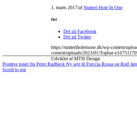
1. marts 2017
/
af
Stutteri Hole In One
Del
Del på Facebook
Del på Twitter
https://stutteriholeinone.dk/wp-content/up
content/uploads/2023/01/Topbar-e16751170
Udviklet af MTH Design
Positive toner fra Peter Rudbeck
Ny sejr til Freccia Rossa og Rolf Jø
Scroll to top