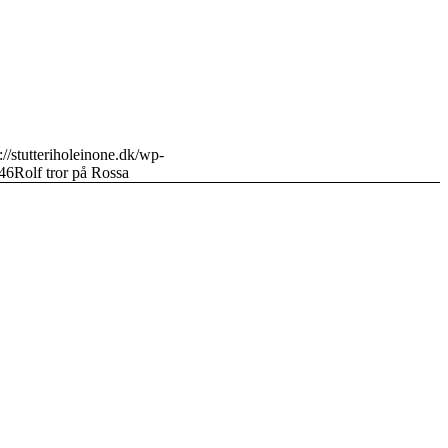
://stutteriholeinone.dk/wp-
46
Rolf tror på Rossa