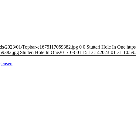
loads/2023/01/Topbar-e1675117059382.jpg
0
0
Stutteri Hole In One
https
59382.jpg
Stutteri Hole In One
2017-03-01 15:13:14
2023-01-31 10:59:
rgensen