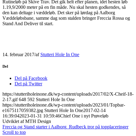
Rutineløb på Skive Trav. Det gik helt efter planen, idet hesten løb
1.19,9/2000 meter på en fin måde. Nu skal hesten godkendes, så
den kan deltage i væddeløb. Det sker på lørdag på Aalborg
Væddeløbsbane, samme dag som stalden bringer Freccia Rossa og
Stand And Deliver til start.
14. februar 2017
/
af
Stutteri Hole In One
Del
Del på Facebook
Del på Twitter
https://stutteriholeinone.dk/wp-content/uploads/2017/02/X-Cheif-18-
2-17.gif
648
592
Stutteri Hole In One
https://stutteriholeinone.dk/wp-content/uploads/2023/01/Topbar-
e1675117059382.jpg
Stutteri Hole In One
2017-02-14
16:39:04
2023-01-31 10:59:46
Chief One i nyt Prøveløb
Udviklet af MTH Design
Freccia og Stand starter i Aalborg
Rudbeck tror på topplaceringer
Scroll to top