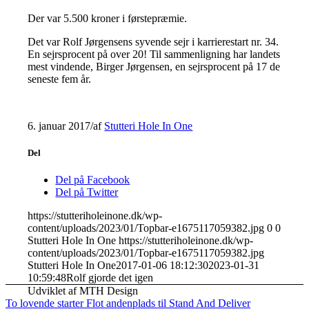
Der var 5.500 kroner i førstepræmie.
Det var Rolf Jørgensens syvende sejr i karrierestart nr. 34.
En sejrsprocent på over 20! Til sammenligning har landets
mest vindende, Birger Jørgensen, en sejrsprocent på 17 de
seneste fem år.
6. januar 2017
/
af
Stutteri Hole In One
Del
Del på Facebook
Del på Twitter
https://stutteriholeinone.dk/wp-
content/uploads/2023/01/Topbar-e1675117059382.jpg
0
0
Stutteri Hole In One
https://stutteriholeinone.dk/wp-
content/uploads/2023/01/Topbar-e1675117059382.jpg
Stutteri Hole In One
2017-01-06 18:12:30
2023-01-31
10:59:48
Rolf gjorde det igen
Udviklet af MTH Design
To lovende starter
Flot andenplads til Stand And Deliver