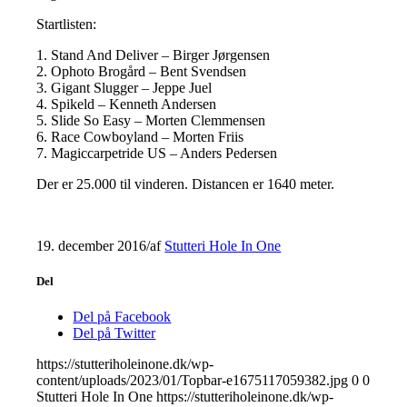
Startlisten:
1. Stand And Deliver – Birger Jørgensen
2. Ophoto Brogård – Bent Svendsen
3. Gigant Slugger – Jeppe Juel
4. Spikeld – Kenneth Andersen
5. Slide So Easy – Morten Clemmensen
6. Race Cowboyland – Morten Friis
7. Magiccarpetride US – Anders Pedersen
Der er 25.000 til vinderen. Distancen er 1640 meter.
19. december 2016
/
af
Stutteri Hole In One
Del
Del på Facebook
Del på Twitter
https://stutteriholeinone.dk/wp-
content/uploads/2023/01/Topbar-e1675117059382.jpg
0
0
Stutteri Hole In One
https://stutteriholeinone.dk/wp-