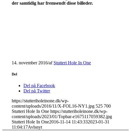
der samtidig har fremsendt disse billeder.
14. november 2016
/
af
Stutteri Hole In One
Del
Del på Facebook
Del på Twitter
https://stutteriholeinone.dk/wp-
content/uploads/2016/11/X-FOL16-NY1.jpg
525
700
Stutteri Hole In One
https://stutteriholeinone.dk/wp-
content/uploads/2023/01/Topbar-e1675117059382.jpg
Stutteri Hole In One
2016-11-14 11:43:33
2023-01-31
11:04:17
Avlsnyt