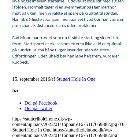
lave noget imellem starterne – udover at løbe lidt med sig selv
i folden. Normalt tager vi en svømmetur på Hammerthor
midt på ugen, men vi valgte at spare på krudtet til søndag.
Han fik dårligste spor igen, men uanset hvad bør han være en
pæn chance, distancen klares uden problemer.
Bad Moon har trænet som op til sidste start, og virker i fin
form, Startsporet er ok, selvom etteren ikke altid er optimal
på Lunden. Vi må håbe Birger løser det uden de store
udfordringer. Uden uheld bør han løbe helt frem, vurderer
Rudbeck.
15. september 2016
/
af
Stutteri Hole In One
Del
Del på Facebook
Del på Twitter
https://stutteriholeinone.dk/wp-
content/uploads/2023/01/Topbar-e1675117059382.jpg
0
0
Stutteri Hole In One
https://stutteriholeinone.dk/wp-
content/uploads/2023/01/Topbar-e1675117059382.jpg