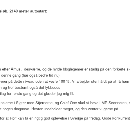
eløb, 2140 meter autostart:
n efter Århus, desværre, og de hvide bloglegemer er stadig på den forkerte si
s denne gang (har også bedre tid nu).
verer på dette niveau uden at være 100 %. Vi arbejder stenhårdt på at få ham 
ium og tror bestemt også det lykkedes.
ag for første gang og det glæder jeg mig til.
il finalerne i Sigter mod Stjernerne, og Chief One skal vi have i MR-Scanneren,
let nogen diagnose. Hesten indeholder meget, og den venter vi gerne på.
 for at Rolf kan få en rigtig god oplevelse i Sverige på fredag. Gode konkurr