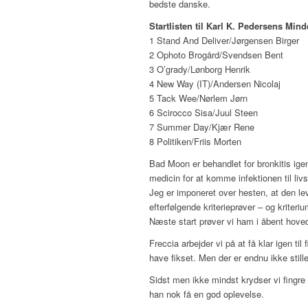
bedste danske.
Startlisten til Karl K. Pedersens Mind
1 Stand And Deliver/Jørgensen Birger
2 Ophoto Brogård/Svendsen Bent
3 O’grady/Lønborg Henrik
4 New Way (IT)/Andersen Nicolaj
5 Tack Wee/Nørlem Jørn
6 Scirocco Sisa/Juul Steen
7 Summer Day/Kjær Rene
8 Politiken/Friis Morten
Bad Moon er behandlet for bronkitis ige
medicin for at komme infektionen til liv
Jeg er imponeret over hesten, at den le
efterfølgende kriterieprøver – og kriter
Næste start prøver vi ham i åbent hovedl
Freccia arbejder vi på at få klar igen t
have fikset. Men der er endnu ikke stil
Sidst men ikke mindst krydser vi fingre
han nok få en god oplevelse.