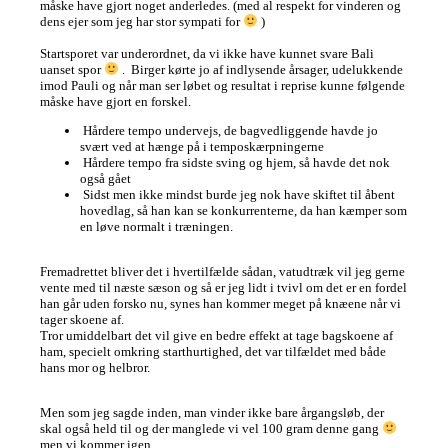
måske have gjort noget anderledes. (med al respekt for vinderen og
dens ejer som jeg har stor sympati for
)
Startsporet var underordnet, da vi ikke have kunnet svare Bali
uanset spor
. Birger kørte jo af indlysende årsager, udelukkende
imod Pauli og når man ser løbet og resultat i reprise kunne følgende
måske have gjort en forskel.
Hårdere tempo undervejs, de bagvedliggende havde jo
svært ved at hænge på i temposkærpningerne
Hårdere tempo fra sidste sving og hjem, så havde det nok
også gået
Sidst men ikke mindst burde jeg nok have skiftet til åbent
hovedlag, så han kan se konkurrenterne, da han kæmper som
en løve normalt i træningen.
Fremadrettet bliver det i hvertilfælde sådan, vatudtræk vil jeg gerne
vente med til næste sæson og så er jeg lidt i tvivl om det er en fordel
han går uden forsko nu, synes han kommer meget på knæene når vi
tager skoene af.
Tror umiddelbart det vil give en bedre effekt at tage bagskoene af
ham, specielt omkring starthurtighed, det var tilfældet med både
hans mor og helbror.
Men som jeg sagde inden, man vinder ikke bare årgangsløb, der
skal også held til og der manglede vi vel 100 gram denne gang
men vi kommer igen.