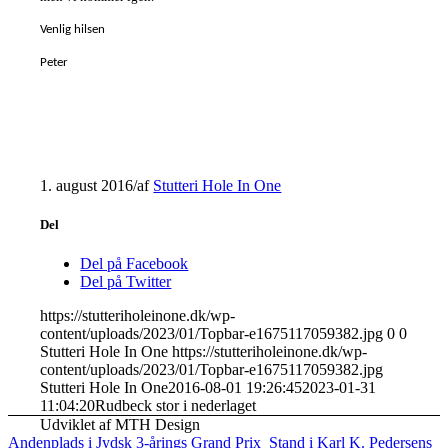
Venlig hilsen
Peter
1. august 2016
/
af
Stutteri Hole In One
Del
Del på Facebook
Del på Twitter
https://stutteriholeinone.dk/wp-
content/uploads/2023/01/Topbar-e1675117059382.jpg
0
0
Stutteri Hole In One
https://stutteriholeinone.dk/wp-
content/uploads/2023/01/Topbar-e1675117059382.jpg
Stutteri Hole In One
2016-08-01 19:26:45
2023-01-31
11:04:20
Rudbeck stor i nederlaget
Udviklet af MTH Design
Andenplads i Jydsk 3-årings Grand Prix
Stand i Karl K. Pedersens