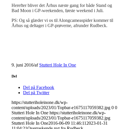
Herefter bliver det Århus næste gang for både Stand og
Bad Moon i GP-weekenden, første weekend i Juli.
PS: Og så glæder vi os til Alongcameaspider kommer til
Århus og deltager i GP-prøverne, afrunder Rudbeck.
9. juni 2016
/
af
Stutteri Hole In One
Del
Del på Facebook
Del på Twitter
https://stutteriholeinone.dk/wp-
content/uploads/2023/01/Topbar-e1675117059382.jpg
0
0
Stutteri Hole In One
https://stutteriholeinone.dk/wp-
content/uploads/2023/01/Topbar-e1675117059382.jpg
Stutteri Hole In One
2016-06-09 11:46:11
2023-01-31
11:04:21
Overraskende nyt fra Rudbeck