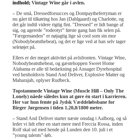
indhold;
Vintage Wine går i avlen.
–
De små, Dressedforsucces og Dontpaytheferryman er
nu gået til tilkøring hos Jan (Dahlgaard) og Charlotte, og
det går indtil videre rigtig fint. ”Dressed” er lidt bange af
sig, og agerede ”rodeotyr” første gang han fik selen på.
”Færgemanden” er nøjagtig lige så cool som sin mor
(Nobodybeatsthebeat), og det er lige ved at han selv tager
seletøjet på.
Ellers er der meget aktivitet på avlsfronten. Vintage Wine,
Nobodybeatsthebeat, og gæstehoppen Sweet Home
Alabama er alle til bedækning på Ansager Dyrehospital
ved henholdsvis Stand And Deliver, Explosive Matter og
Maharajah, oplyser Rudbeck.
Topstammede Vintage Wine (Muscle Hill – Only The
Lonely) nåede således kun at gøre én start i karrieren.
Her var hun femte på Jydsk Væddeløbsbane for
Birger Jørgensen i tiden 1.20,8/1800 meter.
–
Stand And Deliver starter næste onsdag i Aalborg, og så
leder vi lidt efter en start mere med Freccia Rossa, inden
Rolf skal ud med hende på Lunden den 10. juli i et
”young talents”-løb.