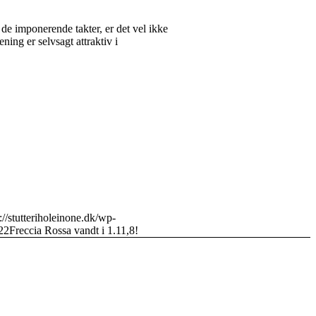
 de imponerende takter, er det vel ikke
ning er selvsagt attraktiv i
://stutteriholeinone.dk/wp-
22
Freccia Rossa vandt i 1.11,8!