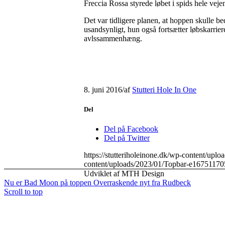
Freccia Rossa styrede løbet i spids hele veje
Det var tidligere planen, at hoppen skulle be
usandsynligt, hun også fortsætter løbskarrier
avlssammenhæng.
8. juni 2016
/
af
Stutteri Hole In One
Del
Del på Facebook
Del på Twitter
https://stutteriholeinone.dk/wp-content/up
content/uploads/2023/01/Topbar-e16751170
Udviklet af MTH Design
Nu er Bad Moon på toppen
Overraskende nyt fra Rudbeck
Scroll to top