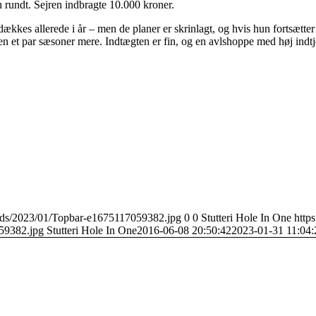
n rundt. Sejren indbragte 10.000 kroner.
dækkes allerede i år – men de planer er skrinlagt, og hvis hun fortsætter
en et par sæsoner mere. Indtægten er fin, og en avlshoppe med høj indtje
loads/2023/01/Topbar-e1675117059382.jpg
0
0
Stutteri Hole In One
https
59382.jpg
Stutteri Hole In One
2016-06-08 20:50:42
2023-01-31 11:04: