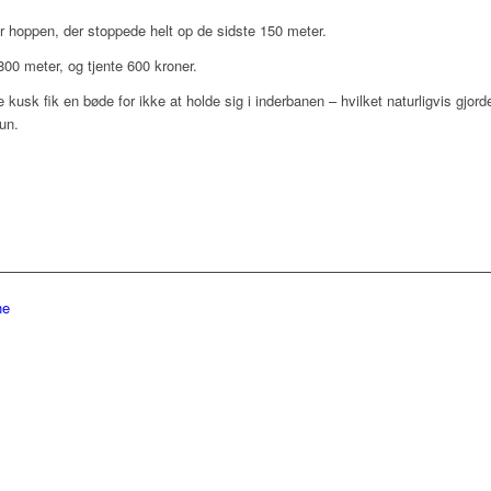
or hoppen, der stoppede helt op de sidste 150 meter.
800 meter, og tjente 600 kroner.
de kusk fik en bøde for ikke at holde sig i inderbanen – hvilket naturligvis gj
un.
ne