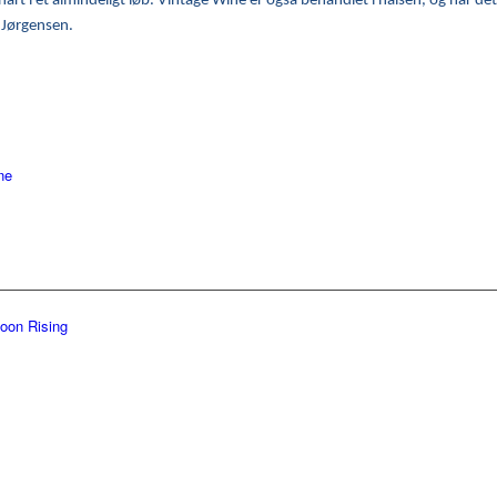
art i et almindeligt løb. Vintage Wine er også behandlet i halsen, og når det
Jørgensen.
ne
oon Rising