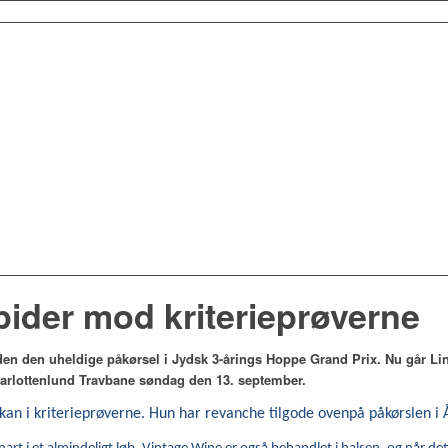
der mod kriterieprøverne
den den uheldige påkørsel i Jydsk 3-årings Hoppe Grand Prix. Nu går Lin
harlottenlund Travbane søndag den 13. september.
n kan i kriterieprøverne. Hun har revanche tilgode ovenpå påkørslen i 