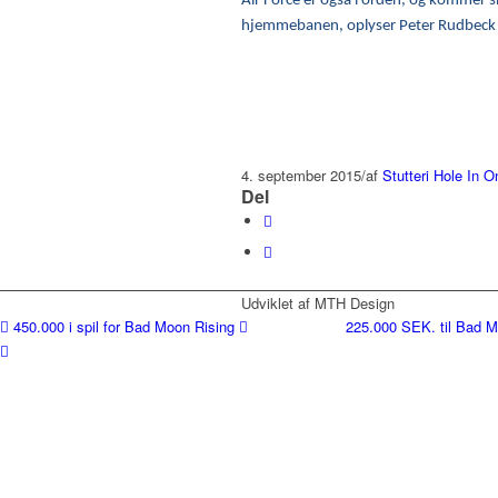
Air Force er også i orden, og kommer sn
hjemmebanen, oplyser Peter Rudbeck 
4. september 2015
/
af
Stutteri Hole In O
Del
Udviklet af MTH Design
450.000 i spil for Bad Moon Rising
225.000 SEK. til Bad M