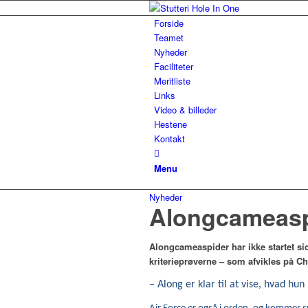
Forside
Teamet
Nyheder
Faciliteter
Meritliste
Links
Video & billeder
Hestene
Kontakt
Menu
Nyheder
Alongcameaspi
Alongcameaspider har ikke startet si
kriterieprøverne – som afvikles på C
– Along er klar til at vise, hvad hu