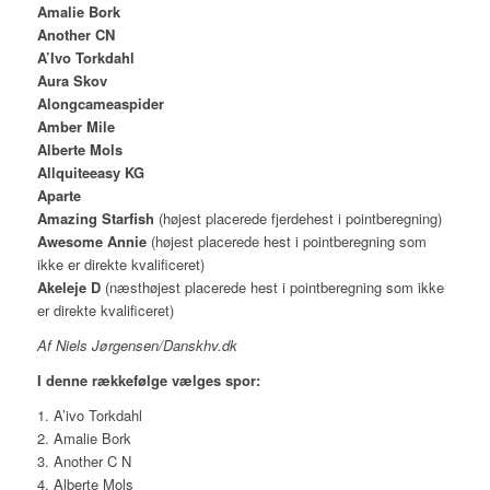
Amalie Bork
Another CN
A’Ivo Torkdahl
Aura Skov
Alongcameaspider
Amber Mile
Alberte Mols
Allquiteeasy KG
Aparte
Amazing Starfish
(højest placerede fjerdehest i pointberegning)
Awesome Annie
(højest placerede hest i pointberegning som
ikke er direkte kvalificeret)
Akeleje D
(næsthøjest placerede hest i pointberegning som ikke
er direkte kvalificeret)
Af Niels Jørgensen/Danskhv.dk
I denne rækkefølge vælges spor:
1. A’ivo Torkdahl
2. Amalie Bork
3. Another C N
4. Alberte Mols