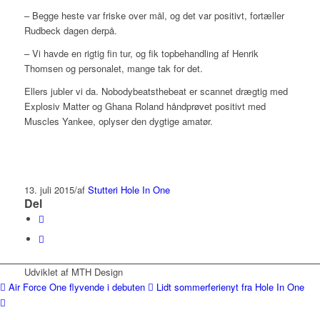
– Begge heste var friske over mål, og det var positivt, fortæller
Rudbeck dagen derpå.
– Vi havde en rigtig fin tur, og fik topbehandling af Henrik
Thomsen og personalet, mange tak for det.
Ellers jubler vi da. Nobodybeatsthebeat er scannet drægtig med
Explosiv Matter og Ghana Roland håndprøvet positivt med
Muscles Yankee, oplyser den dygtige amatør.
13. juli 2015
/
af
Stutteri Hole In One
Del
Udviklet af MTH Design
Air Force One flyvende i debuten
Lidt sommerferienyt fra Hole In One