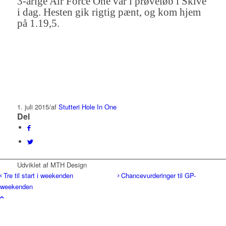
3-årige Air Force One var i prøveløb i Skive
i dag. Hesten gik rigtig pænt, og kom hjem
på 1.19,5.
1. juli 2015
/
af
Stutteri Hole In One
Del
Udviklet af MTH Design
Tre til start i weekenden
Chancevurderinger til GP-
weekenden