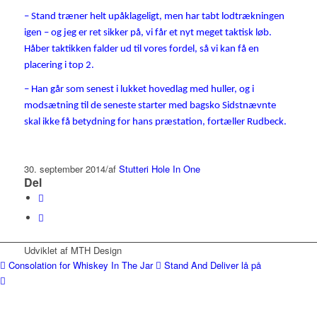
– Stand træner helt upåklageligt, men har tabt lodtrækningen
igen – og jeg er ret sikker på, vi får et nyt meget taktisk løb.
Håber taktikken falder ud til vores fordel, så vi kan få en
placering i top 2.
– Han går som senest i lukket hovedlag med huller, og i
modsætning til de seneste starter med bagsko Sidstnævnte
skal ikke få betydning for hans præstation, fortæller Rudbeck.
30. september 2014
/
af
Stutteri Hole In One
Del
Udviklet af MTH Design
Consolation for Whiskey In The Jar
Stand And Deliver lå på