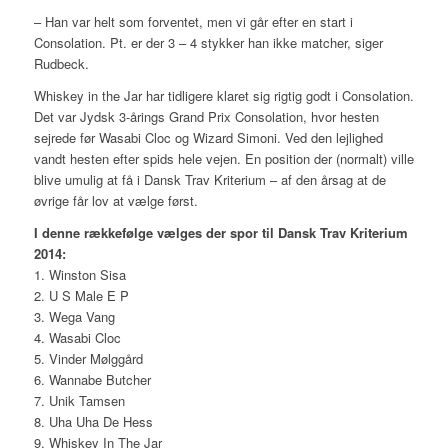
– Han var helt som forventet, men vi går efter en start i
Consolation. Pt. er der 3 – 4 stykker han ikke matcher, siger
Rudbeck.
Whiskey in the Jar har tidligere klaret sig rigtig godt i Consolation.
Det var Jydsk 3-årings Grand Prix Consolation, hvor hesten
sejrede før Wasabi Cloc og Wizard Simoni. Ved den lejlighed
vandt hesten efter spids hele vejen. En position der (normalt) ville
blive umulig at få i Dansk Trav Kriterium – af den årsag at de
øvrige får lov at vælge først.
I denne rækkefølge vælges der spor til
Dansk Trav Kriterium
2014
:
1. Winston Sisa
2. U S Male E P
3. Wega Vang
4. Wasabi Cloc
5. Vinder Mølggård
6. Wannabe Butcher
7. Unik Tamsen
8. Uha Uha De Hess
9. Whiskey In The Jar