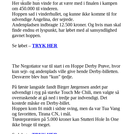
Her skulle hun vinde for at være med i finalen i kampen
om 450.000 til vinderen.
Hoppen sad i vinderhullet, og kunne ikke komme til for
udvendige Angelina, der sejrede.
Andenpladsen indbragte 12.500 kroner. Og hvis man skal
finde endnu et lyspunkt, har løbet med al sansyndlighed
gavnet hoppen.
Se løbet –
TRYK HER
The Negotiator var til start i en Hoppe Derby Prøve, hvor
kun sejr- og andenplads ville give hende Derby-billetten.
Desværre blev hun “kun” tjedje.
På første langside fandt Birger Jørgensen andet par
udvendigt i ryg på stærke Touch Me Chili, men valgte så
overraskende at gå ned i tredje par indvendigt. Det
kostede måske en Derby-billet.
Hoppen kom fri midt i sidste sving, men da var Tua Vang
og favoritten, Tirana CN, i mål.
Trøstepræmien på 5.000 kroner kan Stutteri Hole In One
ikke bruge til meget.