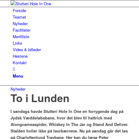
Forside
Teamet
Nyheder
Faciliteter
Meritliste
Links
Video & billeder
Hestene
Kontakt
Menu
Nyheder
To i Lunden
I søndags havde Stutteri Hole In One en forrygende dag på
Jydsk Væddeløbsbane, hvor det blev til hattrick med
Alongcameaspider, Whiskey In The Jar og Stand And Deliver.
Stalden hviler ikke
på laurbærrene
. Nu på søndag går det løs
på Charlottenlund Travbane. Her kan du læse Peter