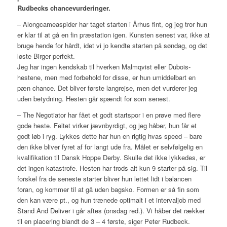
Rudbecks chancevurderinger.
– Alongcameaspider har taget starten i Århus fint, og jeg tror hun
er klar til at gå en fin præstation igen. Kunsten senest var, ikke at
bruge hende for hårdt, idet vi jo kendte starten på søndag, og det
løste Birger perfekt.
Jeg har ingen kendskab til hverken Malmqvist eller Dubois-
hestene, men med forbehold for disse, er hun umiddelbart en
pæn chance. Det bliver første langrejse, men det vurderer jeg
uden betydning. Hesten går spændt for som senest.
– The Negotiator har fået et godt startspor i en prøve med flere
gode heste. Feltet virker jævnbyrdigt, og jeg håber, hun får et
godt løb i ryg. Lykkes dette har hun en rigtig hvas speed – bare
den ikke bliver fyret af for langt ude fra. Målet er selvfølgelig en
kvalifikation til Dansk Hoppe Derby. Skulle det ikke lykkedes, er
det ingen katastrofe. Hesten har trods alt kun 9 starter på sig. Til
forskel fra de seneste starter bliver hun lettet lidt i balancen
foran, og kommer til at gå uden bagsko. Formen er så fin som
den kan være pt., og hun trænede optimalt i et intervaljob med
Stand And Deliver i går aftes (onsdag red.). Vi håber det rækker
til en placering blandt de 3 – 4 første, siger Peter Rudbeck.