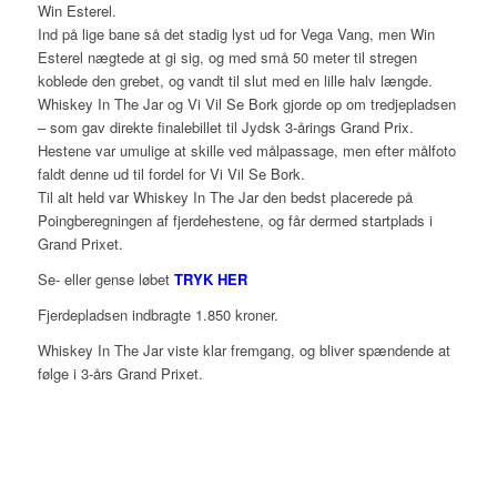
Win Esterel.
Ind på lige bane så det stadig lyst ud for Vega Vang, men Win
Esterel nægtede at gi sig, og med små 50 meter til stregen
koblede den grebet, og vandt til slut med en lille halv længde.
Whiskey In The Jar og Vi Vil Se Bork gjorde op om tredjepladsen
– som gav direkte finalebillet til Jydsk 3-årings Grand Prix.
Hestene var umulige at skille ved målpassage, men efter målfoto
faldt denne ud til fordel for Vi Vil Se Bork.
Til alt held var Whiskey In The Jar den bedst placerede på
Poingberegningen af fjerdehestene, og får dermed startplads i
Grand Prixet.
Se- eller gense løbet
TRYK HER
Fjerdepladsen indbragte 1.850 kroner.
Whiskey In The Jar viste klar fremgang, og bliver spændende at
følge i 3-års Grand Prixet.