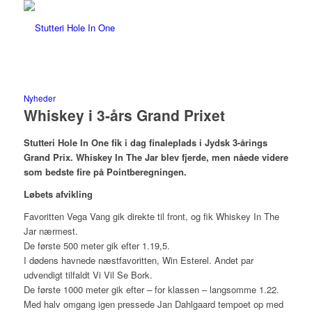
Nyheder
Whiskey i 3-års Grand Prixet
Stutteri Hole In One fik i dag finaleplads i Jydsk 3-årings
Grand Prix. Whiskey In The Jar blev fjerde, men nåede videre
som bedste fire på Pointberegningen.
Løbets afvikling
Favoritten Vega Vang gik direkte til front, og fik Whiskey In The
Jar nærmest.
De første 500 meter gik efter 1.19,5.
I dødens havnede næstfavoritten, Win Esterel. Andet par
udvendigt tilfaldt Vi Vil Se Bork.
De første 1000 meter gik efter – for klassen – langsomme 1.22.
Med halv omgang igen pressede Jan Dahlgaard tempoet op med