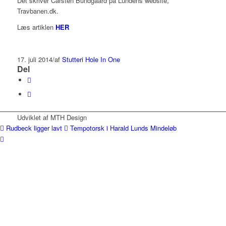
Det skriver Carsten Bundgaard på Lundens website,
Travbanen.dk.
Læs artiklen
HER
17. juli 2014
/
af
Stutteri Hole In One
Del
Udviklet af MTH Design
Rudbeck ligger lavt
Tempotorsk i Harald Lunds Mindeløb