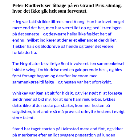
Peter Rudbeck ser tilbage på en Grand Prix-søndag,
hvor det ikke gik helt som forventet.
– Jeg var faktisk ikke tilfreds med Along. Hun har lovet meget
mere end det her, men har været lidt op og ned i træningen
på det seneste – og desværre heller ikke fældet helt af
endnu, hvilket indikerer at der er et eller andet der driller.
Tjekker hals og blodprøve på hende og tager det videre
forløb derfra.
The Negotiator blev ifølge Bent involveret i en sammenkørsel
i sidste sving i forbindelse med en galoperende hest, og blev
først forsøgt bagom og derefter indenom med
sammenkørsel til følge – og hesten var helt uforskyldt.
Whiskey var igen alt alt for hidsig, og vi er nødt til at forsøge
ændringer på bid mv. for at gøre ham regulerbar. Lykkes
dette ikke til de næste par starter, kommer hesten på
salgslisten, idet andre så må prøve at udnytte hestens i øvrigt
store talent.
Stand har taget starten på Halmstad mere end fint, og virker
på mærkerne efter en lidt svagere præstation på lunden –