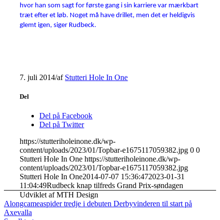
hvor han som sagt for første gang i sin karriere var mærkbart
træt efter et løb. Noget må have drillet, men det er heldigvis
glemt igen, siger Rudbeck.
7. juli 2014
/
af
Stutteri Hole In One
Del
Del på Facebook
Del på Twitter
https://stutteriholeinone.dk/wp-
content/uploads/2023/01/Topbar-e1675117059382.jpg
0
0
Stutteri Hole In One
https://stutteriholeinone.dk/wp-
content/uploads/2023/01/Topbar-e1675117059382.jpg
Stutteri Hole In One
2014-07-07 15:36:47
2023-01-31
11:04:49
Rudbeck knap tilfreds Grand Prix-søndagen
Udviklet af MTH Design
Alongcameaspider tredje i debuten
Derbyvinderen til start på
Axevalla