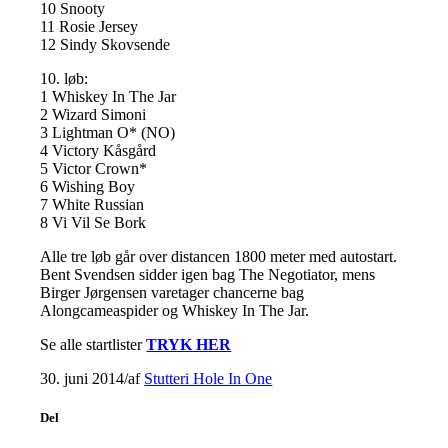
10 Snooty
11 Rosie Jersey
12 Sindy Skovsende
10. løb:
1 Whiskey In The Jar
2 Wizard Simoni
3 Lightman O* (NO)
4 Victory Kåsgård
5 Victor Crown*
6 Wishing Boy
7 White Russian
8 Vi Vil Se Bork
Alle tre løb går over distancen 1800 meter med autostart.
Bent Svendsen sidder igen bag The Negotiator, mens
Birger Jørgensen varetager chancerne bag
Alongcameaspider og Whiskey In The Jar.
Se alle startlister
TRYK HER
30. juni 2014
/
af
Stutteri Hole In One
Del