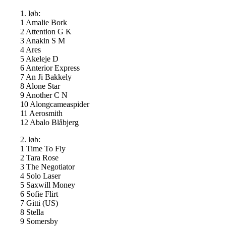
1. løb:
1 Amalie Bork
2 Attention G K
3 Anakin S M
4 Ares
5 Akeleje D
6 Anterior Express
7 An Ji Bakkely
8 Alone Star
9 Another C N
10 Alongcameaspider
11 Aerosmith
12 Abalo Blåbjerg
2. løb:
1 Time To Fly
2 Tara Rose
3 The Negotiator
4 Solo Laser
5 Saxwill Money
6 Sofie Flirt
7 Gitti (US)
8 Stella
9 Somersby